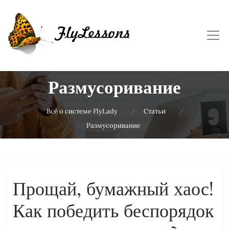
Размусоривание
Всё о системе FlyLady
Статьи
Размусоривание
Прощай, бумажный хаос!
Как победить беспорядок