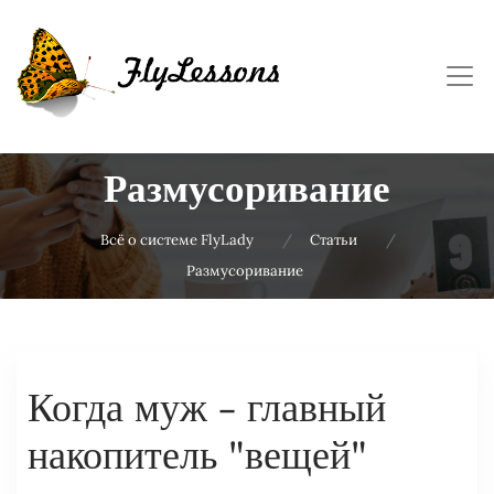
Размусоривание
Всё о системе FlyLady
Статьи
Размусоривание
Когда муж - главный
накопитель "вещей"