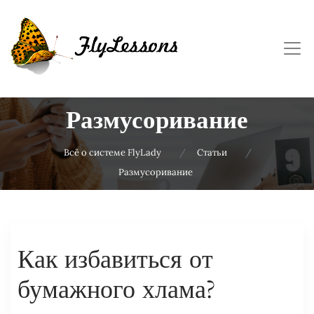
Размусоривание
Всё о системе FlyLady
Статьи
Размусоривание
Как избавиться от
бумажного хлама?