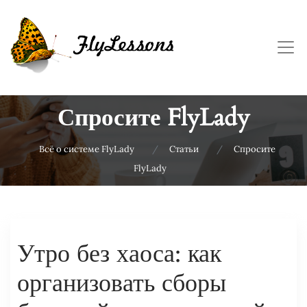
Спросите FlyLady
Всё о системе FlyLady
Статьи
Спросите
FlyLady
Утро без хаоса: как
организовать сборы