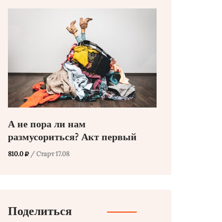
А не пора ли нам
размусориться? Акт первый
810.0
/ Старт 17.08
Поделиться