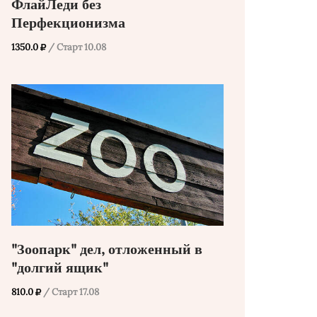
ФлайЛеди без
Перфекционизма
1350.0
/ Старт 10.08
"Зоопарк" дел, отложенный в
"долгий ящик"
810.0
/ Старт 17.08