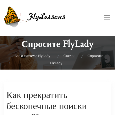
Спросите FlyLady
Всё о системе FlyLady
Статьи
Спросите
FlyLady
Как прекратить
бесконечные поиски