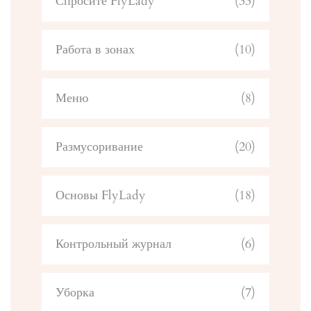
Спросите FlyLady
(33)
Работа в зонах
(10)
Меню
(8)
Размусоривание
(20)
Основы FlyLady
(18)
Контрольный журнал
(6)
Уборка
(7)