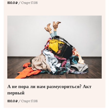
810.0
/ Старт 17.08
А не пора ли нам размусориться? Акт
первый
810.0
/ Старт 17.08